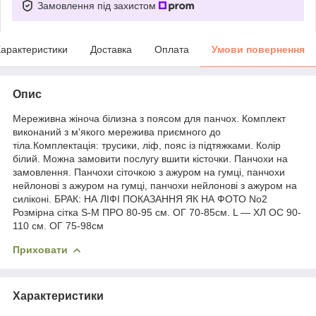
Замовлення під захистом
арактеристики
Доставка
Оплата
Умови повернення
Опис
Мереживна жіноча білизна з поясом для панчох. Комплект
виконаний з м'якого мережива приємного до
тіла.Комплектація: трусики, ліф, пояс із підтяжками. Колір
білий. Можна замовити послугу вшити кісточки. Панчохи на
замовлення. Панчохи сіточкою з ажуром на гумці, панчохи
нейлонові з ажуром на гумці, панчохи нейлонові з ажуром на
силіконі. БРАК: НА ЛІФІ ПОКАЗАННЯ ЯК НА ФОТО No2
Розмірна сітка S-М ПРО 80-95 см. ОГ 70-85см. L — ХЛ ОС 90-
110 см. ОГ 75-98см
Приховати
Характеристики