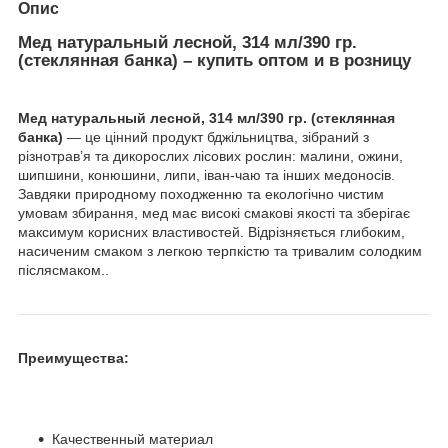
Опис
Мед натуральный лесной, 314 мл/390 гр.
(стеклянная банка) – купить оптом и в розницу
Мед натуральный лесной, 314 мл/390 гр. (стеклянная
банка)
— це цінний продукт бджільництва, зібраний з
різнотрав’я та дикорослих лісових рослин: малини, ожини,
шипшини, конюшини, липи, іван-чаю та інших медоносів.
Завдяки природному походженню та екологічно чистим
умовам збирання, мед має високі смакові якості та зберігає
максимум корисних властивостей. Відрізняється глибоким,
насиченим смаком з легкою терпкістю та тривалим солодким
післясмаком..
Преимущества:
Качественный материал