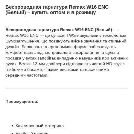
Беспроводная гарнитура Remax W16 ENC
(Белый) – купить оптом и в розницу
Беспроводная гарнитура Remax W16 ENC (Белый)
—
Remax W16 ENC — це сучасні TWS-навушники з технологією
шумозаглушення, що поєднують якісне звучання та стильний
дизайн. Легка вага та ергономічна форма забезпечують
комфорт навіть під час тривалого використання, а щільна
посадка у вухах запобігає випадінню навушників при активних
рухах. Великі 13-мм драйвери відтворюють чистий HD-звук з
глибокими басами, чіткими високими та насиченими
середніми частотами..
Преимущества:
Качественный материал
Удобный размер