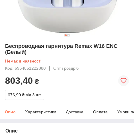
Беспроводная гарнитура Remax W16 ENC
(Белый)
Немає в наявності
Код: 6954851222880
Опт і роздріб
803,40
₴
676,90 ₴
від 3 шт.
Опис
Характеристики
Доставка
Оплата
Умови п
Опис