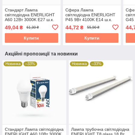
Стандарт Лампа
Сфера Лампа
Сфе
світлодіодна ENERLIGHT
світлодіодна ENERLIGHT
світ
A60 12Вт 3000K E27 ш.к.
P45 9Вт 4100K E14 ш.к.
G45 
4823093500037, 10шт/уп
4823093503564, 10шт/уп
ш.к.
49,04
44,72
44,
₴
₴
61,30 ₴
55,90 ₴
19824
19824
уп 1
Купити
Купити
Акційні пропозиції та новинки
Новинка
–33%
Новинка
–33%
Стандарт Лампа світлодіодна
Лампа трубочна світлодіодна
ENERLIGHT A60 10Вт 3000K
ENERLIGHT Т8 glass 18 Вт