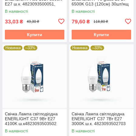
E27 ш.к. 4823093500051,
6500K G13 (120см) 30шт/ящ
10шт/уп 19824
38315
В наявності
В наявності
33,03
79,60
₴
₴
49,30 ₴
118,80 ₴
Купити
Купити
Новинка
–33%
Новинка
–33%
Свічка Лампа світлодіодна
Свічка Лампа світлодіодна
ENERLIGHT С37 9Вт E27
ENERLIGHT С37 7Вт E27
4100K ш.к4823093503502
3000K ш.к. 4823093502703
10шт/уп 19824
19824
В наявності
В наявності