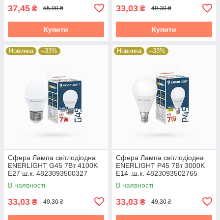
37,45
33,03
₴
₴
55,90 ₴
49,30 ₴
Купити
Купити
Новинка
–33%
Новинка
–33%
Сфера Лампа світлодіодна
Сфера Лампа світлодіодна
ENERLIGHT G45 7Вт 4100K
ENERLIGHT P45 7Вт 3000K
E27 ш.к. 4823093500327
E14 .ш.к. 4823093502765
19824
19824
В наявності
В наявності
33,03
33,03
₴
₴
49,30 ₴
49,30 ₴