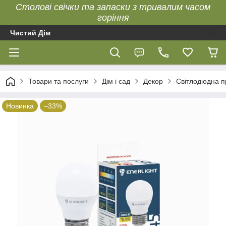
Столові свічки та запаски з тривалим часом
горіння
Чистий Дім
Товари та послуги
Дім і сад
Декор
Світлодіодна 
Новинка
–33%