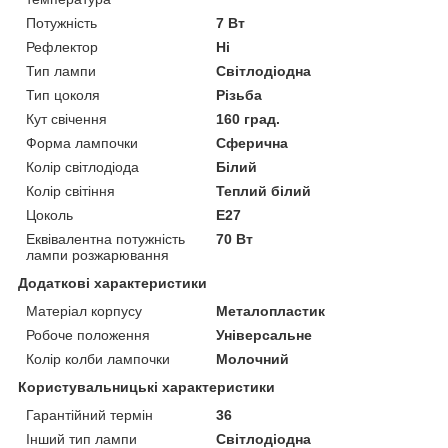
Потужність
7 Вт
Рефлектор
Ні
Тип лампи
Світлодіодна
Тип цоколя
Різьба
Кут свічення
160 град.
Форма лампочки
Сферична
Колір світлодіода
Білий
Колір світіння
Теплий білий
Цоколь
E27
Еквівалентна потужність
70 Вт
лампи розжарювання
Додаткові характеристики
Матеріал корпусу
Металопластик
Робоче положення
Універсальне
Колір колби лампочки
Молочний
Користувальницькі характеристики
Гарантійний термін
36
Інший тип лампи
Світлодіодна