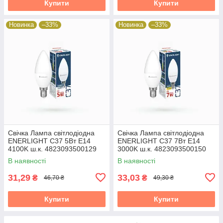
Купити
Купити
Новинка
–33%
Новинка
–33%
Свічка Лампа світлодіодна
Свічка Лампа світлодіодна
ENERLIGHT С37 5Вт E14
ENERLIGHT С37 7Вт E14
4100K ш.к. 4823093500129
3000K ш.к. 4823093500150
19824
19824
В наявності
В наявності
31,29
33,03
₴
₴
46,70 ₴
49,30 ₴
Купити
Купити