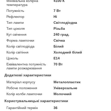
Мінімальна колірна
4100 К
температура
Потужність
7 Вт
Рефлектор
Ні
Тип лампи
Світлодіодна
Тип цоколя
Різьба
Кут свічення
240 град.
Форма лампочки
Свічка
Колір світлодіода
Білий
Колір світіння
Холодний білий
Цоколь
E14
Еквівалентна потужність
70 Вт
лампи розжарювання
Додаткові характеристики
Матеріал корпусу
Металопластик
Робоче положення
Універсальне
Колір колби лампочки
Молочний
Користувальницькі характеристики
Гарантійний термін
36