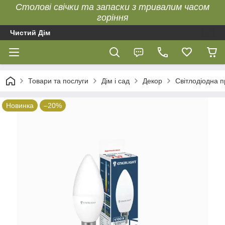
Столові свічки та запаски з тривалим часом
горіння
Чистий Дім
Товари та послуги
Дім і сад
Декор
Світлодіодна 
Новинка
–20%