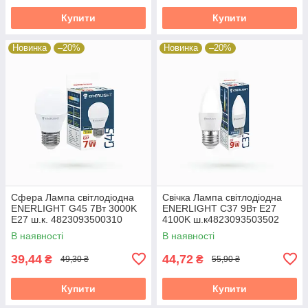
Купити
Купити
Новинка
–20%
Новинка
–20%
Сфера Лампа світлодіодна
Свічка Лампа світлодіодна
ENERLIGHT G45 7Вт 3000K
ENERLIGHT С37 9Вт E27
E27 ш.к. 4823093500310
4100K ш.к4823093503502
19824
10шт/уп 19824
В наявності
В наявності
39,44
44,72
₴
₴
49,30 ₴
55,90 ₴
Купити
Купити