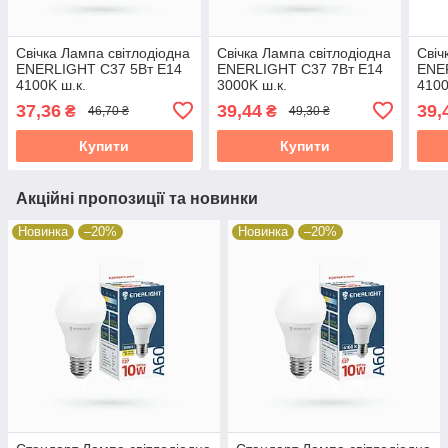
Свічка Лампа світлодіодна
Свічка Лампа світлодіодна
Свіч
ENERLIGHT С37 5Вт E14
ENERLIGHT С37 7Вт E14
ENE
4100K ш.к.
3000K ш.к.
4100
4823093500129 19824
4823093500150 19824
482
37,36
39,44
39,
₴
₴
46,70 ₴
49,30 ₴
Купити
Купити
Акційні пропозиції та новинки
Новинка
–20%
Новинка
–20%