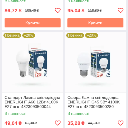
В наявності
В наявності
86,72
95,04
₴
₴
108,40 ₴
118,80 ₴
Купити
Купити
Новинка
–20%
Новинка
–20%
Стандарт Лампа світлодіодна
Сфера Лампа світлодіодна
ENERLIGHT A60 12Вт 4100K
ENERLIGHT G45 5Вт 4100K
E27 ш.к. 4823093500044
E27 ш.к. 4823093500280
19824
В наявності
В наявності
49,04
35,28
₴
₴
61,30 ₴
44,10 ₴