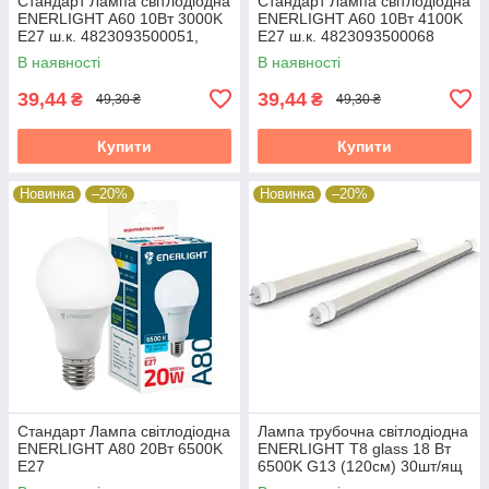
Стандарт Лампа світлодіодна
Стандарт Лампа світлодіодна
ENERLIGHT A60 10Вт 3000K
ENERLIGHT A60 10Вт 4100K
E27 ш.к. 4823093500051,
E27 ш.к. 4823093500068
10шт/уп 19824
В наявності
В наявності
39,44
39,44
₴
₴
49,30 ₴
49,30 ₴
Купити
Купити
Новинка
–20%
Новинка
–20%
Стандарт Лампа світлодіодна
Лампа трубочна світлодіодна
ENERLIGHT A80 20Вт 6500K
ENERLIGHT Т8 glass 18 Вт
E27
6500K G13 (120см) 30шт/ящ
38315