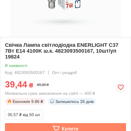
Свічка Лампа світлодіодна ENERLIGHT С37
7Вт E14 4100K ш.к. 4823093500167, 10шт/уп
19824
В наявності
Код: 4823093500167
Опт і роздріб
39,44
₴
49,30 ₴
Мінімальна сума замовлення на сайті — 400 ₴
Економія
9.86 ₴
Залишилось
26 днів
35,57 ₴
від 50 шт.
Купити