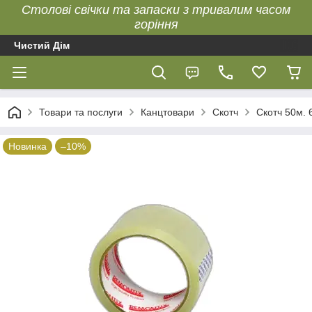
Столові свічки та запаски з тривалим часом
горіння
Чистий Дім
Товари та послуги
Канцтовари
Скотч
Скотч 50м. 
Новинка
–10%