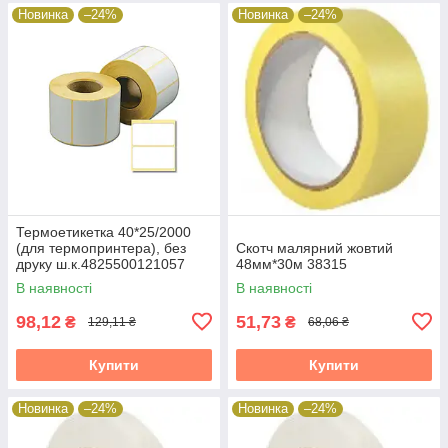
Новинка
–24%
Новинка
–24%
Термоетикетка 40*25/2000
(для термопринтера), без
Скотч малярний жовтий
друку ш.к.4825500121057
48мм*30м 38315
38315
В наявності
В наявності
98,12
51,73
₴
₴
129,11 ₴
68,06 ₴
Купити
Купити
Новинка
–24%
Новинка
–24%