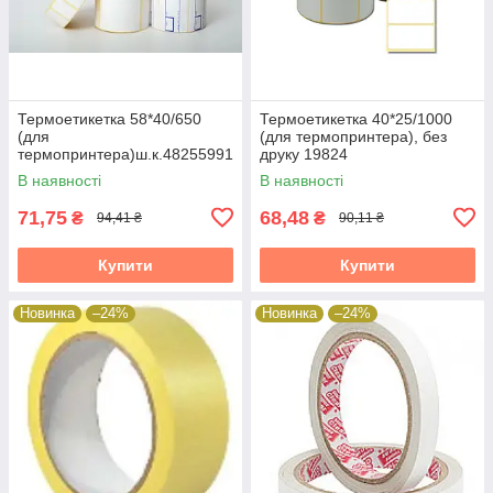
Термоетикетка 58*40/650
Термоетикетка 40*25/1000
(для
(для термопринтера), без
термопринтера)ш.к.48255991
друку 19824
73364 38315
В наявності
В наявності
71,75
68,48
₴
₴
94,41 ₴
90,11 ₴
Купити
Купити
Новинка
–24%
Новинка
–24%