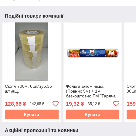
Подібні товари компанії
Скотч 700м. 6шт.\туб.36
Фольга алюмінієва
Скот
шт.\ящ.
(Повних 5м) + 1м
30шт
безкоштовно ТМ "Гаряча
Господарка" (28см/9мкм)
128,66
19,32
159
₴
₴
142,95 ₴
35,12 ₴
90 шт/ящ УБ18-6-44
65324
Купити
Купити
Акційні пропозиції та новинки