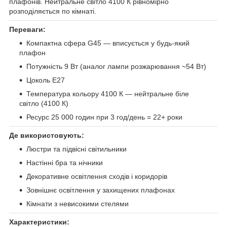
плафонів. Нейтральне світло 4100 К рівномірно
розподіляється по кімнаті.
Переваги:
Компактна сфера G45 — вписується у будь-який
плафон
Потужність 9 Вт (аналог лампи розжарювання ~54 Вт)
Цоколь E27
Температура кольору 4100 К — нейтральне біле
світло (4100 К)
Ресурс 25 000 годин при 3 год/день = 22+ роки
Де використовують:
Люстри та підвісні світильники
Настінні бра та нічники
Декоративне освітлення сходів і коридорів
Зовнішнє освітлення у захищених плафонах
Кімнати з невисокими стелями
Характеристики: