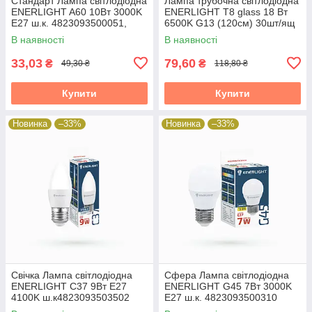
Стандарт Лампа світлодіодна
Лампа трубочна світлодіодна
ENERLIGHT A60 10Вт 3000K
ENERLIGHT Т8 glass 18 Вт
E27 ш.к. 4823093500051,
6500K G13 (120см) 30шт/ящ
10шт/уп 19824
38315
В наявності
В наявності
33,03
79,60
₴
₴
49,30 ₴
118,80 ₴
Купити
Купити
Новинка
–33%
Новинка
–33%
Свічка Лампа світлодіодна
Сфера Лампа світлодіодна
ENERLIGHT С37 9Вт E27
ENERLIGHT G45 7Вт 3000K
4100K ш.к4823093503502
E27 ш.к. 4823093500310
10шт/уп 19824
19824