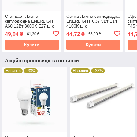
Стандарт Лампа
Свічка Лампа світлодіодна
Сфе
світлодіодна ENERLIGHT
ENERLIGHT С37 9Вт E14
світ
A60 12Вт 3000K E27 ш.к.
4100K ш.к
P45 
4823093500037, 10шт/уп
4823093503816, 10шт/уп
4823
49,04
44,72
44,
₴
₴
61,30 ₴
55,90 ₴
19824
19824
198
Купити
Купити
Акційні пропозиції та новинки
Новинка
–33%
Новинка
–33%