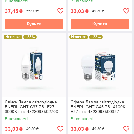
В наявності
В наявності
37,45
33,03
₴
₴
55,90 ₴
49,30 ₴
Купити
Купити
Новинка
–33%
Новинка
–33%
Свічка Лампа світлодіодна
Сфера Лампа світлодіодна
ENERLIGHT С37 7Вт E27
ENERLIGHT G45 7Вт 4100K
3000K ш.к. 4823093502703
E27 ш.к. 4823093500327
19824
19824
В наявності
В наявності
33,03
33,03
₴
₴
49,30 ₴
49,30 ₴