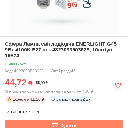
Сфера Лампа світлодіодна ENERLIGHT G45
9Вт 4100K E27 ш.к.4823093503625, 10шт/уп
19824
В наявності
Код: 4823093503625
Опт і роздріб
44,72
₴
55,90 ₴
Мінімальна сума замовлення на сайті — 400 ₴
Економія
11.18 ₴
Залишилось
22 дні
40,40 ₴
від 40 шт.
Купити