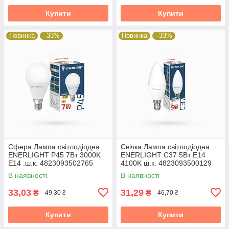
Купити
Купити
Новинка
–33%
Новинка
–33%
Сфера Лампа світлодіодна
Свічка Лампа світлодіодна
ENERLIGHT P45 7Вт 3000K
ENERLIGHT С37 5Вт E14
E14 .ш.к. 4823093502765
4100K ш.к. 4823093500129
19824
19824
В наявності
В наявності
33,03
31,29
₴
₴
49,30 ₴
46,70 ₴
Купити
Купити