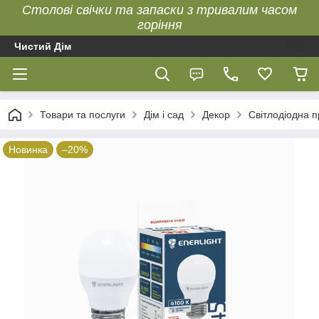
Столові свічки та запаски з тривалим часом
горіння
Чистий Дім
Товари та послуги
Дім і сад
Декор
Світлодіодна 
Новинка
–20%